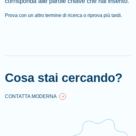
corrisponda alle parole chiave che hai inserito.
Prova con un altro termine di ricerca o riprova più tardi.
Cl
Ap
fil
Cosa stai cercando?
CONTATTA MODERNA