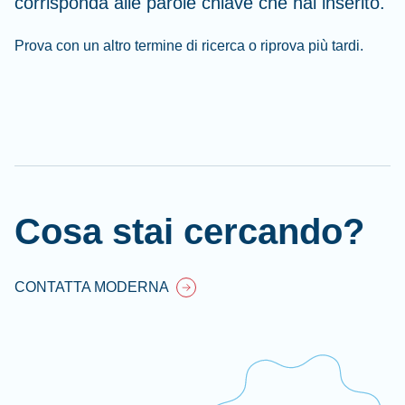
corrisponda alle parole chiave che hai inserito.
Prova con un altro termine di ricerca o riprova più tardi.
Cl
Ap
fil
Cosa stai cercando?
CONTATTA MODERNA