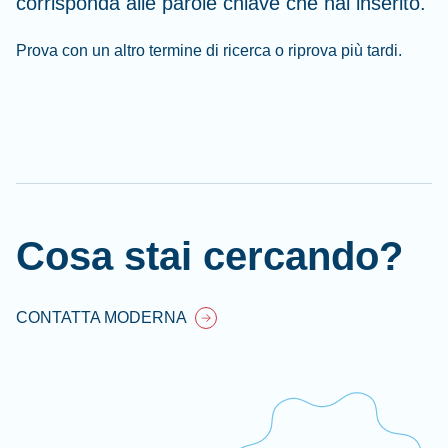
corrisponda alle parole chiave che hai inserito.
Prova con un altro termine di ricerca o riprova più tardi.
Cl
Ap
fil
Cosa stai cercando?
CONTATTA MODERNA