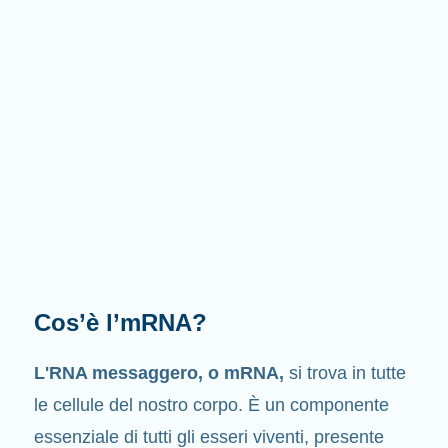
Cosa fa l'mRNA?
Come suggerisce il nome stesso
, l’mRNA è un
messaggero
. Interagisce con altri componenti
delle cellule, i quali intervengono nella sintesi