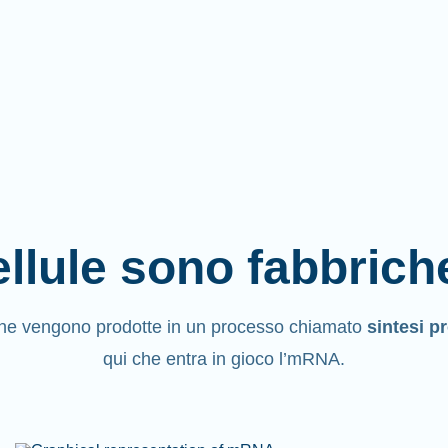
llule sono fabbrich
ine vengono
prodotte
in un processo chiamato
sintesi p
qui che entra in gioco l’mRNA.