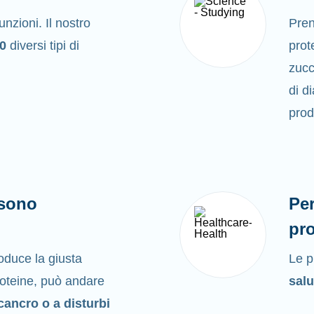
nzioni. Il nostro
Pre
00
diversi tipi di
prote
zucc
di d
prod
 sono
Per
pro
duce la giusta
Le p
proteine, può andare
salu
 cancro o a disturbi