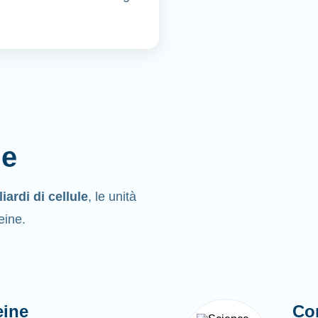
ne
liardi di cellule
, le unità
eine.
eine
Co