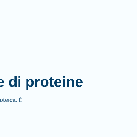
e di proteine
roteica
. È