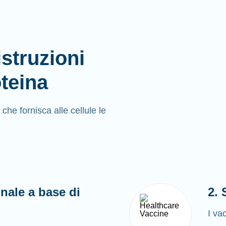
struzioni
teina
e fornisca alle cellule le
nale a base di
2.
I va