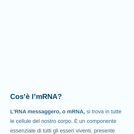
Cosa fa l'mRNA?
Come suggerisce il nome stesso
, l’mRNA è un
messaggero
. Interagisce con altri componenti
delle cellule, i quali intervengono nella sintesi