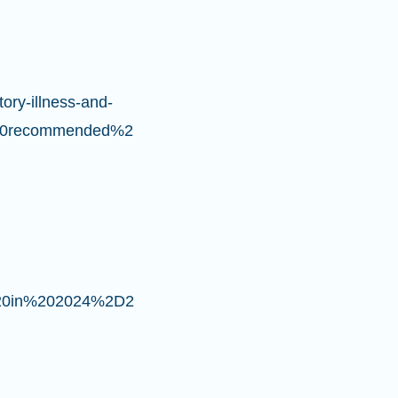
ory-illness-and-
%20recommended%2
in%20in%202024%2D2