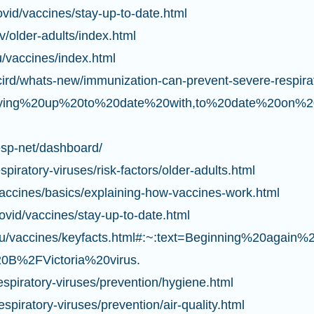
vid/vaccines/stay-up-to-date.html
v/older-adults/index.html
u/vaccines/index.html
cird/whats-new/immunization-can-prevent-severe-respirat
Staying%20up%20to%20date%20with,to%20date%20on
esp-net/dashboard/
piratory-viruses/risk-factors/older-adults.html
vaccines/basics/explaining-how-vaccines-work.html
ovid/vaccines/stay-up-to-date.html
/flu/vaccines/keyfacts.html#:~:text=Beginning%20aga
0B%2FVictoria%20virus.
espiratory-viruses/prevention/hygiene.html
spiratory-viruses/prevention/air-quality.html