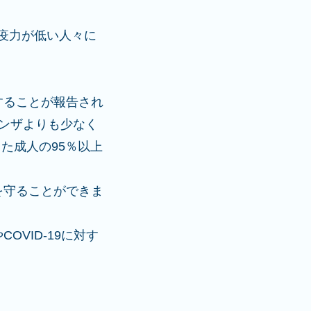
疫力が低い人々に
することが報告され
エンザよりも少なく
院した成人の95％以上
を守ることができま
VID-19に対す