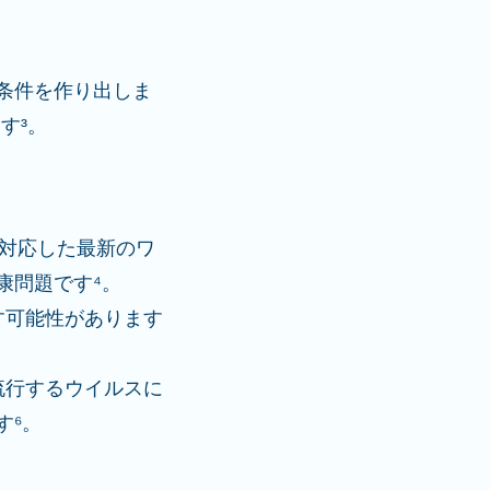
条件を作り出しま
す³。
に対応した最新のワ
康問題です⁴。
す可能性があります
流行するウイルスに
す⁶。