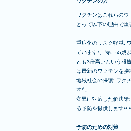
ワクチンの力
ワクチンはこれらのウ
とって以下の理由で重
重症化のリスク軽減:
ています⁷。特に65歳
とも3倍高いという報告も
は最新のワクチンを接
地域社会の保護: ワ
す¹⁰。
変異に対応した解決策:
る予防を提供します¹¹ ¹
予防のための対策