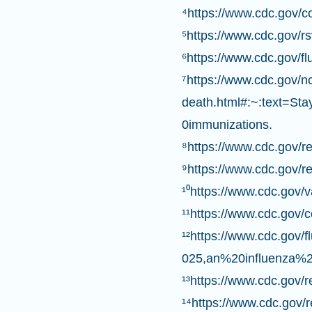
⁴https://www.cdc.gov/co
⁵https://www.cdc.gov/rs
⁶https://www.cdc.gov/fl
⁷https://www.cdc.gov/n
death.html#:~:text=
0immunizations.
⁸https://www.cdc.gov/r
⁹https://www.cdc.gov/res
¹⁰https://www.cdc.gov/
¹¹https://www.cdc.gov/c
¹²https://www.cdc.gov
025,an%20influenza%2
¹³https://www.cdc.gov/r
¹⁴https://www.cdc.gov/re