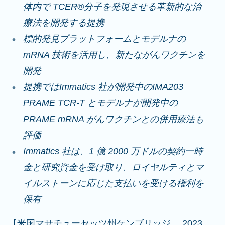
体内で TCER®分子を発現させる革新的な治
療法を開発する提携
標的発見プラットフォームとモデルナの
mRNA 技術を活用し、新たながんワクチンを
開発
提携ではImmatics 社が開発中のIMA203
PRAME TCR-T とモデルナが開発中の
PRAME mRNA がんワクチンとの併用療法も
評価
Immatics 社は、1 億 2000 万ドルの契約一時
金と研究資金を受け取り、ロイヤルティとマ
イルストーンに応じた支払いを受ける権利を
保有
【米国マサチューセッツ州ケンブリッジ 、2023