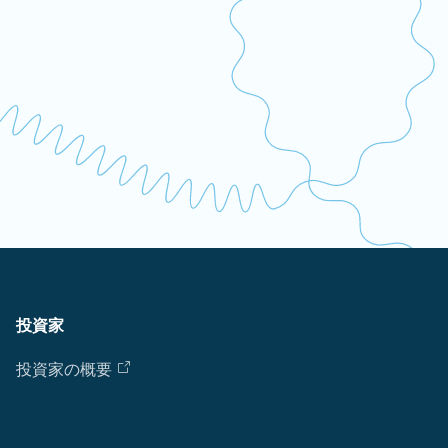
Cl
Ap
fil
投資家
投資家の概要