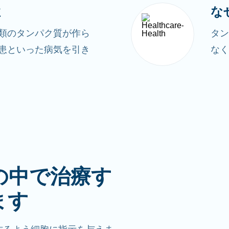
性
な
類のタンパク質が作ら
タン
患といった病気を引き
なく
の中で治療す
ます