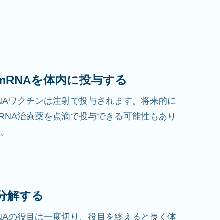
. mRNAを体内に投与する
NAワクチンは注射で投与されます。将来的に
RNA治療薬を点滴で投与できる可能性もあり
。
 分解する
NAの役目は一度切り。役目を終えると長く体