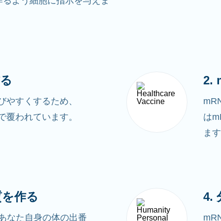
作るよう細胞に指示を与えま
作る
2
運びやすくするため、
mR
肪で覆われています。
はm
ます
質を作る
4.
あなた自身の体の出番
mR